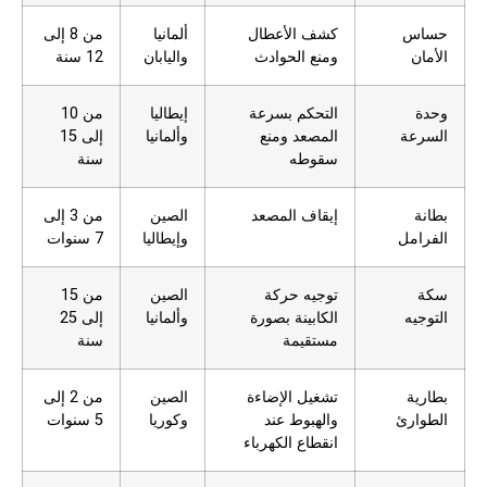
حساس
كشف الأعطال
ألمانيا
من 8 إلى
الأمان
ومنع الحوادث
واليابان
12 سنة
وحدة
التحكم بسرعة
إيطاليا
من 10
السرعة
المصعد ومنع
وألمانيا
إلى 15
سقوطه
سنة
بطانة
إيقاف المصعد
الصين
من 3 إلى
الفرامل
وإيطاليا
7 سنوات
سكة
توجيه حركة
الصين
من 15
التوجيه
الكابينة بصورة
وألمانيا
إلى 25
مستقيمة
سنة
بطارية
تشغيل الإضاءة
الصين
من 2 إلى
الطوارئ
والهبوط عند
وكوريا
5 سنوات
انقطاع الكهرباء