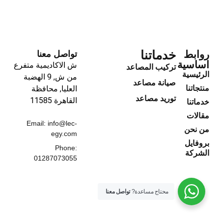
خدماتنا
روابط
تواصل معنا
اساسية
ش الاكاديمية متفرع
تركيب المصاعد
الرئيسية
من ش, 9 الهضبة
صيانة مصاعد
منتجاتنا
العليا, محافظة
توريد مصاعد
القاهرة‬ 11585
خدماتنا
مقالات
Email: info@lec-
من نحن
egy.com
بروفايل
Phone:
الشركة
01287073055
محتاج مساعدة?
تواصل معنا