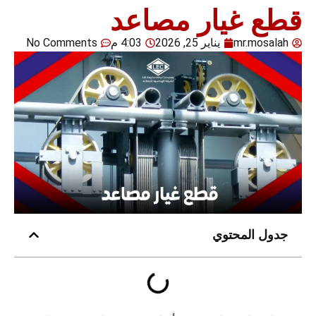
قطع غيار مصاعد​
mr.mosalah
يناير 25, 2026
4:03 م
No Comments
جدول المحتوي