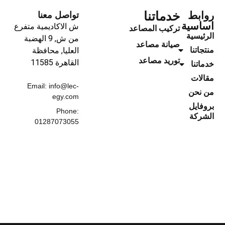
خدماتنا
روابط
تواصل معنا
اساسية
ش الاكاديمية متفرع
تركيب المصاعد
الرئيسية
من ش, 9 الهضبة
صيانة مصاعد
منتجاتنا
العليا, محافظة
توريد مصاعد
القاهرة‬ 11585
خدماتنا
مقالات
Email: info@lec-
من نحن
egy.com
بروفايل
Phone:
الشركة
01287073055