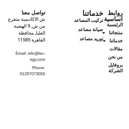
خدماتنا
روابط
تواصل معنا
اساسية
ش الاكاديمية متفرع
تركيب المصاعد
الرئيسية
من ش, 9 الهضبة
صيانة مصاعد
منتجاتنا
العليا, محافظة
توريد مصاعد
القاهرة‬ 11585
خدماتنا
مقالات
Email: info@lec-
من نحن
egy.com
بروفايل
Phone:
الشركة
01287073055