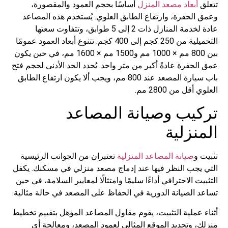
أبعاد مصعد المنزل
أساسًا بحجم العمود والمقصورة،
لحفرة، وارتفاع الطابق العلوي. يُستخدم هذه المصاعد
عادة لخدمة المنازل ذات 2 إلى 5 طوابق، وتتفاوت سعتها
التحميلية من 250 كجم إلى 400 كجم. تتنوع أبعاد العمود عمومًا
بين 800 مم × 1000 مم و1500 مم × 1600 مم، في حين يكون
حفرة عادةً أكبر من متر واحد. يُحدد الحد الأدنى لحجم فتح
باب سيارة المصعد عند 800 مم، ويجب ألا يكون ارتفاع الطابق
قل من 2800 مم.
يب وصيانة المصاعد
نزلية
و
صيانة المصاعد المنزلية
تعتبران من الجوانب الرئيسية
يجب النظر فيها عند إدماج مصعد منزلي في مسكنك. يكفل
ت الاحترافي أداءًا سليمًا وامتثالًا لمعايير السلامة، في حين
الصيانة الدورية في الحفاظ على المصعد في حالة مثالية.
عملية التثبيت، يقوم مقاول المصاعد المؤهل بتقييم تخطيط
 وتحديد الموقع المثالي لعمود المصعد، ومعالجة أي