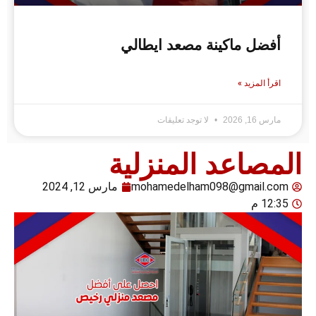
فضل ماكينة مصعد ايطالي
رأ المزيد »
رس 16, 2026
لا توجد تعليقات
صاعد المنزلية
mohamedelham098@gmail.c
مارس 12, 2024
12 م