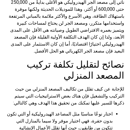
نأتي إلى مصعد الجر الهيدروليكي هو الأغلى بدايةً من 250,000
حتى 600,000 أو أكثر، وهذا للموديلات الحديثة ولكنها موفرة
اك الطاقة، وهي الأسرع والأكثر ملائمة بالمباني المرتفعة
دامها متكرر، ومصعد الجر لن يحتاج لمساحات كبيرة
ز بعمره الافتراضي الطويل وصيانته هي الأقل على المدى
، ولذا إن كان الهدف التكلفة الأولية القليلة فإن المصعد
وليكي اختيارًا اقتصاديًا، أما إن كان الاستثمار على المدى
 فإن مصعد الجر الكهربائي هو الحل الأفضل.
ئح لتقليل تكلفة تركيب
صعد المنزلي
بة عن كيف تقلل من تكاليف المصعد المنزلي من حيث
يب والتشغيل فإن هناك بعض الاستراتيجيات التي سيتم
للسير عليها تمكنك من تحقيق هذا الهدف وهي كالتالي:
اختار نوعًا مناسبًا مثل المصاعد الهيدروليكية أو التي تكون
بدون حفرة، فهي اختيار موفر ولا سيما بالمنازل التي
تتكون من طابقين، حيث أنها تقلل الأعمال الإنشائية