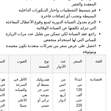
المعقدة والحفر.
قم بتبسيط التشطيبات واختار الديكورات الداخلية
البسيطة وتجنب أي إضافات فاخرة.
التزم بجدول الصيانة الدورية لمنع وقوع الأعطال المفاجئة
التي تتزايد تكلفتها عن الصيانة الوقائية.
راجع عقد الصيانة لكي تتمكن من تقليل عدد مرات الزيارة
للمباني التي لها استخدام منخفض.
احصل على عرض سعر من شركات متعددة تكون معتمدة
وموثوقة.
ة
السعر
عدد
نوع
العيوب
المميزات
الأدوار
المصعد
ادية
ابتداءً
من
هيدروليك
الأقل في
هو الأقل
من
اتنين
بسيط أو
السرعة
في
120
حتى
حتى جر
والصيانة
التكلفة
ألف
أربع
بنوعيه
هي
الاسرع
حتى
أدوار
تركي أو
الأعلى
في
220
صيني
نسبيًا
التركيب
ألف
مناسب