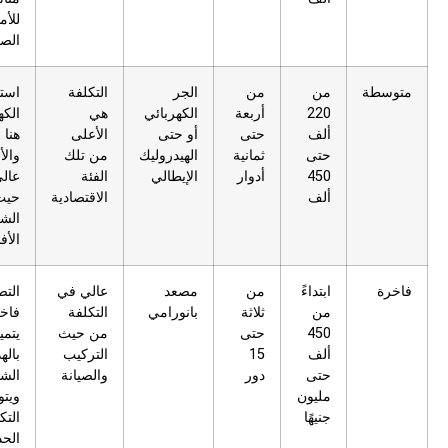
للأماكن
الصغيرة
سطة
من
من
الجر
التكلفة
استهلاك
220
أربعة
الكهربائي
هي
الكهرباء
ألف
حتى
أو حتى
الأعلى
هنا أقل
حتى
ثمانية
الهيدروليك
من تلك
والأمان
450
أدوار
الإيطالي
الفئة
عالي ومن
ألف
الاقتصادية
حيث
الشكل هو
الأفضل
رة
ابتداءً
من
مصعد
عالي في
التصميم
من
ثلاثة
بانورامي
التكلفة
فاخر
450
حتى
من حيث
يتميز
ألف
15
التركيب
بالهدوء
حتى
دور
والصيانة
الشديد
مليون
ويتوفر به
جنيهًا
التكنولوجيا
الحديثة