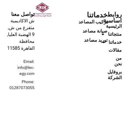
خدماتنا
ط
تواصل معنا
ية
ش الاكاديمية
تركيب المصاعد
سية
متفرع من ش,
صيانة مصاعد
نا
9 الهضبة العليا,
توريد مصاعد
محافظة
نا
القاهرة‬ 11585
ت
Email:
info@lec-
يل
egy.com
كة
Phone:
01287073055