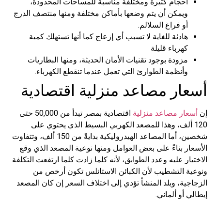
أحجام كثيرة ومختلفة مناسبة للمساحات المحدودة،
ويمكن أن يتم وضعها بأماكن مختلفة ومنها منتصف الدرج
أو فراغ السلالم.
هادئة للغاية لا تسبب أي إزعاج كما أنها تستهلك كمية
كهرباء قليلة
مزودة بوجود تقنيات الأمان الحديثة، ومنها البطاريات
وأنظمة الطوارئ التي تعمل عندما تنقطع الكهرباء.
ار مصاعد منزلية اقتصادية
ار مصاعد منزلية
اقتصادية بمصر تبدأ من 50,000 حتى
1 ألف، وهذا للمصعد الكهربي البسيط الذي يحتوي على
شخصين، أما المصاعد الهيدروليكية بدايةً من 150 ألف، وتتفاوت
ر بناءً على بعض العوامل ومنها نوعية المصعد الذي وقع
ار عليه وعدد الطوابق، لأنه كلما زادت كلما ارتفعت التكلفة
ة التشطيب لأن الكبائن الاستانلس تكون أرخص من
ية، وبلد المنشأ تؤدي إلى اختلاف السعر إن كان المصعد
 أو ألماني.